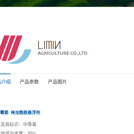
品介绍
产品参数
产品图片
霉素· 唑虫酰胺悬浮剂
性及其标识：中等毒
效成分含量：25%