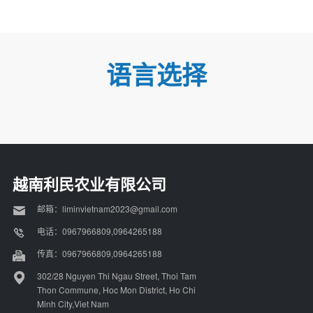
语言选择
越南利民农业有限公司
邮箱：liminvietnam2023@gmail.com
电话：0967966809,0964265188
传真：0967966809,0964265188
302/28 Nguyen Thi Ngau Street, Thoi Tam
Thon Commune, Hoc Mon District, Ho Chi
Minh City,Viet Nam